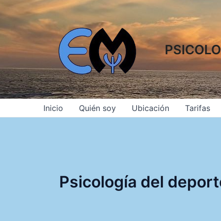
Ir
al
contenido
PSICOLO
Inicio
Quién soy
Ubicación
Tarifas
Psicología del deport