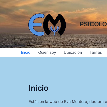
Ir
al
contenido
PSICOLO
Inicio
Quién soy
Ubicación
Tarifas
Inicio
Estás en la web de Eva Montero, doctora e