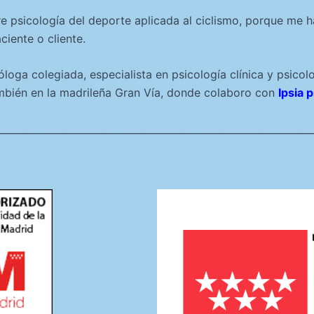
e psicología del deporte aplicada al ciclismo, porque me h
iente o cliente.
oga colegiada, especialista en psicología clínica y psicol
bién en la madrileña Gran Vía, donde colaboro con
Ipsia 
________________________________________________________________