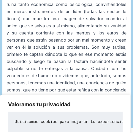
ruina tanto económica como psicológica, convirtiéndoles
en meros instrumentos de un líder (todas las sectas lo
tienen) que muestra una imagen de salvador cuando al
único que se salva es a sí mismo, alimentando su vanidad
y su cuenta corriente con las mentes y los euros de
personas que están pasando por un mal momento y creen
ver en él la solución a sus problemas. Son muy sutiles,
primero te captan dándote lo que en ese momento estás
buscando y luego te pasan la factura haciéndote sentir
culpable si no te entregas a la causa. Cuidado con los
vendedores de humo: no olvidemos que, ante todo, somos
personas, tenemos una identidad, una conciencia de quién
somos, que no tiene por qué estar reñida con la conciencia
de grupo. No es ser egoístas, es simplemente no dejar de
Valoramos tu privacidad
contar con aquella persona que nunca nos fallará:
nosotros mismos.
Utilizamos cookies para mejorar tu experiencia de