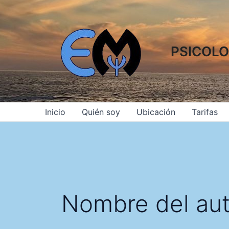
Ir
al
contenido
PSICOLO
Inicio
Quién soy
Ubicación
Tarifas
Nombre del aut